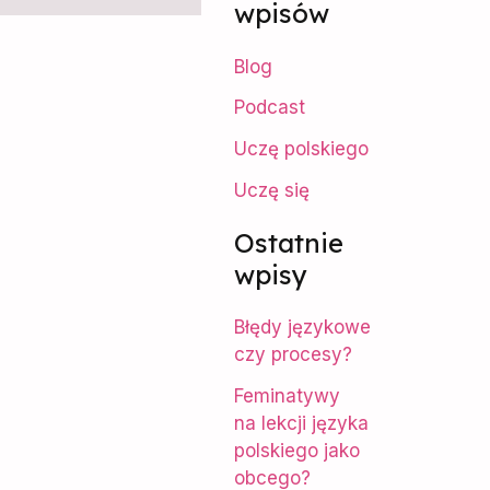
wpisów
k
Blog
a
Podcast
j
d
Uczę polskiego
l
Uczę się
a
Ostatnie
:
wpisy
Błędy językowe
czy procesy?
Feminatywy
na lekcji języka
polskiego jako
obcego?