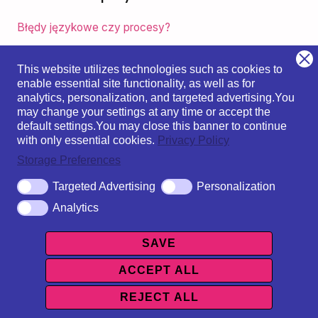
:
Błędy językowe czy procesy?
Feminatywy na lekcji języka polskiego jako obcego?
Tak czy nie?
This website utilizes technologies such as cookies to
enable essential site functionality, as well as for
Orietta z Triestu
analytics, personalization, and targeted advertising.
You
may change your settings at any time or accept the
Juan z Walencji
default settings.
You may close this banner to continue
with only essential cookies.
Privacy Policy
Eszter z Debreczyna
Storage Preferences
Targeted Advertising
Personalization
Analytics
Polityka Prywatności
|
Regulamin sklepu
|
Regulamin
kursów
SAVE
ACCEPT ALL
Copyright © 2026 Polish For You | Projekt i wykonanie
Ewa Perzanowska
REJECT ALL