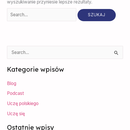
wyszukiwanie przyniesie lepsze rezultaty.
S
z
Kategorie wpisów
u
k
Blog
a
Podcast
j
Uczę polskiego
d
Uczę się
l
a
Ostatnie wpisy