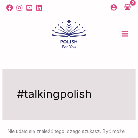
Przejdź
Szukaj
do
dla:
treści
#talkingpolish
Nie udało się znaleźć tego, czego szukasz. Być może