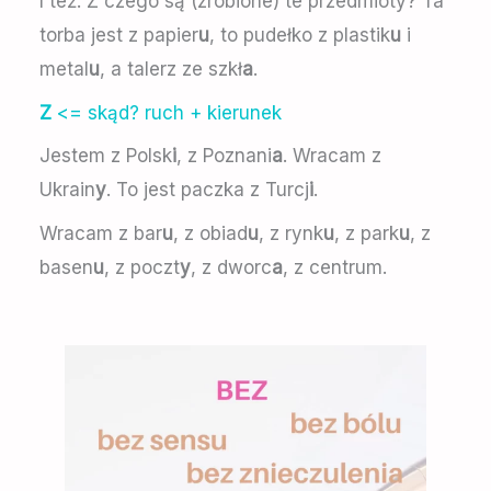
I też: Z czego są (zrobione) te przedmioty? Ta
torba jest z papier
u
, to pudełko z plastik
u
i
metal
u
, a talerz ze szkł
a
.
Z
<= skąd? ruch + kierunek
Jestem z Polsk
i
, z Poznani
a
. Wracam z
Ukrain
y
. To jest paczka z Turcj
i
.
Wracam z bar
u
, z obiad
u
, z rynk
u
, z park
u
, z
basen
u
, z poczt
y
, z dworc
a
, z centrum.