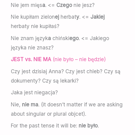
Nie jem mięs
a
. <=
Czego
nie jesz?
Nie kupiłam zielon
ej
herbat
y
. <=
Jakiej
herbaty nie kupiłaś?
Nie znam język
a
chiński
ego
. <= Jakiego
języka nie znasz?
JEST vs. NIE MA
(nie było – nie będzie)
Czy jest dzisiaj Anna? Czy jest chleb? Czy są
dokumenty? Czy są lekarki?
Jaka jest niegacja?
Nie,
nie ma
. (it doesn’t matter if we are asking
about singular or plural objcet).
For the past tense it will be:
nie było
.