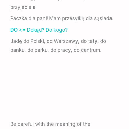
przyjaciel
a
.
Paczka dla pan
i
! Mam przesyłkę dla sąsiad
a
.
DO
<= Dokąd? Do kogo?
Jadę do Polsk
i
, do Warszaw
y
, do tat
y
, do
bank
u
, do park
u
, do prac
y
, do centrum.
Be careful with the meaning of the