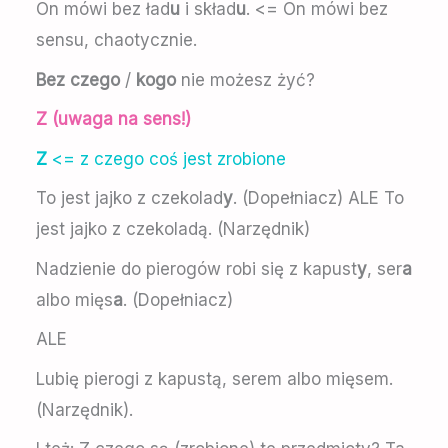
On mówi bez ład
u
i skład
u
. <= On mówi bez
sensu, chaotycznie.
Bez czego
/
kogo
nie możesz żyć?
Z (uwaga na sens!)
Z
<= z czego coś jest zrobione
To jest jajko z czekolad
y
. (Dopełniacz) ALE To
jest jajko z czekoladą. (Narzędnik)
Nadzienie do pierogów robi się z kapust
y
, ser
a
albo mięs
a
. (Dopełniacz)
ALE
Lubię pierogi z kapustą, serem albo mięsem.
(Narzędnik).