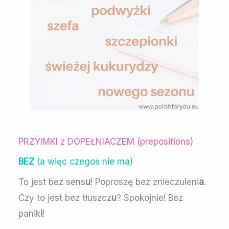
PRZYIMKI z DOPEŁNIACZEM (prepositions)
BEZ
(a więc czegoś nie ma)
To jest bez sens
u
! Poproszę bez znieczuleni
a
.
Czy to jest bez tłuszcz
u
? Spokojnie! Bez
panik
i
!