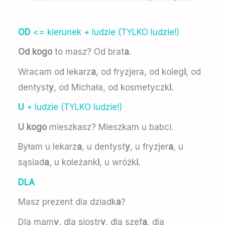
OD
<= kierunek + ludzie (TYLKO ludzie!)
Od kogo
to masz? Od brat
a
.
Wracam od lekarz
a
, od fryzjera, od koleg
i
, od
dentyst
y
, od Michała, od kosmetyczk
i
.
U
+ ludzie (TYLKO ludzie!)
U kogo
mieszkasz? Mieszkam u babci.
Byłam u lekarz
a
, u dentyst
y
, u fryzjer
a
, u
sąsiad
a
, u koleżank
i
, u wróżk
i
.
DLA
Masz prezent dla dziadk
a
?
Dla mam
y
, dla siostr
y
, dla szef
a
, dla