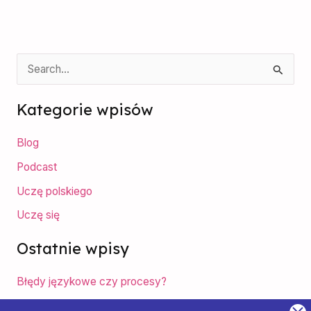
S
z
Kategorie wpisów
u
k
Blog
a
Podcast
j
Uczę polskiego
d
Uczę się
l
a
Ostatnie wpisy
:
Błędy językowe czy procesy?
Feminatywy na lekcji języka polskiego jako obcego?