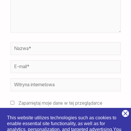
Nazwa*
E-
mail*
Witryna
internetowa
Zapamiętaj moje dane w tej przeglądarce
podczas pisania kolejnych komentarzy.
This website utilizes technologies such as cookies to
enable essential site functionality, as well as for
analytics, personalization, and targeted advertising.
You