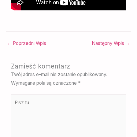
←
Poprzedni Wpis
Następny Wpis
→
Zamieść komentarz
Twój adres e-mail nie zostanie opublikowany.
Wymagane pola są oznaczone
*
Pisz
tu