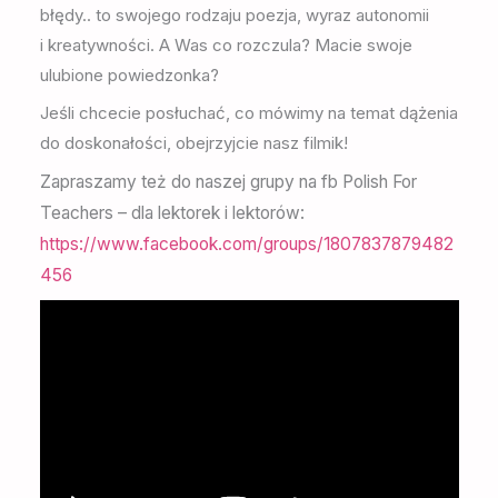
błędy.. to swojego rodzaju poezja, wyraz autonomii
i kreatywności. A Was co rozczula? Macie swoje
ulubione powiedzonka?
Jeśli chcecie posłuchać, co mówimy na temat dążenia
do doskonałości, obejrzyjcie nasz filmik!
Zapraszamy też do naszej grupy na fb Polish For
Teachers – dla lektorek i lektorów:
https://www.facebook.com/groups/1807837879482
456